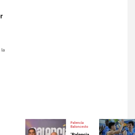
r
 la
Palencia
Baloncesto
‘Palencia