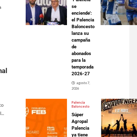
se
a
enciende’:
el Palencia
Baloncesto
lanza su
campaña
de
abonados
para la
temporada
nal
2026-27
agosto 7,
2026
Palencia
to
Baloncesto
..
Súper
Agropal
Palencia
ya tiene