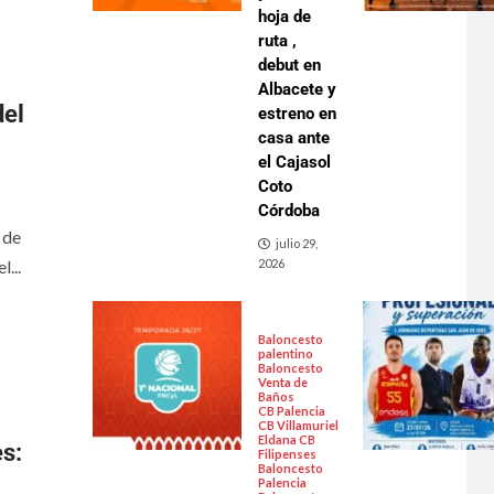
hoja de
ruta ,
debut en
Albacete y
del
estreno en
casa ante
el Cajasol
Coto
Córdoba
 de
julio 29,
...
2026
Baloncesto
palentino
Baloncesto
Venta de
Baños
CB Palencia
CB Villamuriel
Eldana CB
s:
Filipenses
Baloncesto
Palencia