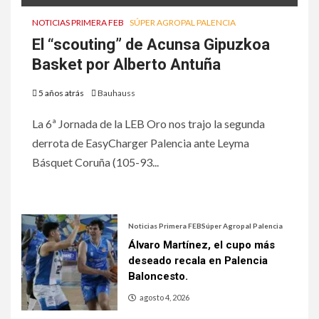
NOTICIAS PRIMERA FEB
SÚPER AGROPAL PALENCIA
El “scouting” de Acunsa Gipuzkoa
Basket por Alberto Antuña
5 años atrás
Bauhauss
La 6ª Jornada de la LEB Oro nos trajo la segunda
derrota de EasyCharger Palencia ante Leyma
Básquet Coruña (105-93...
Noticias Primera FEB
Súper Agropal Palencia
Álvaro Martínez, el cupo más
deseado recala en Palencia
Baloncesto.
agosto 4, 2026