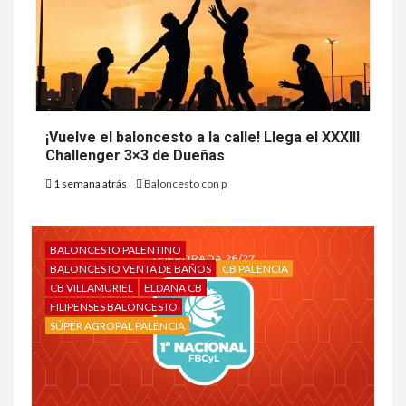
¡Vuelve el baloncesto a la calle! Llega el XXXIII
Challenger 3×3 de Dueñas
1 semana atrás
Baloncesto con p
BALONCESTO PALENTINO
BALONCESTO VENTA DE BAÑOS
CB PALENCIA
CB VILLAMURIEL
ELDANA CB
FILIPENSES BALONCESTO
SÚPER AGROPAL PALENCIA