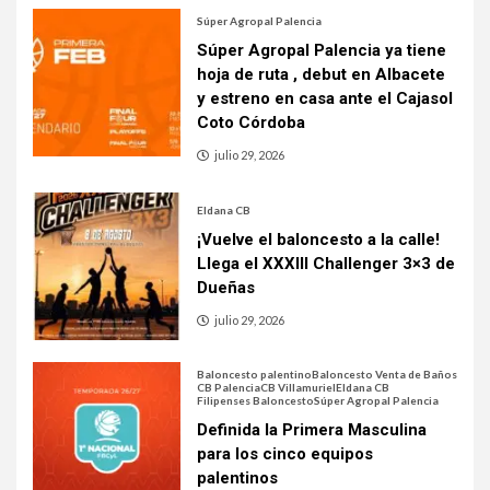
Súper Agropal Palencia
Súper Agropal Palencia ya tiene
hoja de ruta , debut en Albacete
y estreno en casa ante el Cajasol
Coto Córdoba
julio 29, 2026
Eldana CB
¡Vuelve el baloncesto a la calle!
Llega el XXXIII Challenger 3×3 de
Dueñas
julio 29, 2026
Baloncesto palentino
Baloncesto Venta de Baños
CB Palencia
CB Villamuriel
Eldana CB
Filipenses Baloncesto
Súper Agropal Palencia
Definida la Primera Masculina
para los cinco equipos
palentinos