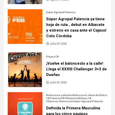
Súper Agropal Palencia
Súper Agropal Palencia ya tiene
hoja de ruta , debut en Albacete
y estreno en casa ante el Cajasol
Coto Córdoba
julio 29, 2026
Eldana CB
¡Vuelve el baloncesto a la calle!
Llega el XXXIII Challenger 3×3 de
Dueñas
julio 29, 2026
Baloncesto palentino
Baloncesto Venta de Baños
CB Palencia
CB Villamuriel
Eldana CB
Filipenses Baloncesto
Súper Agropal Palencia
Definida la Primera Masculina
para los cinco equipos