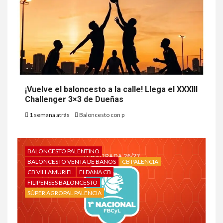
¡Vuelve el baloncesto a la calle! Llega el XXXIII
Challenger 3×3 de Dueñas
1 semana atrás
Baloncesto con p
BALONCESTO PALENTINO
BALONCESTO VENTA DE BAÑOS
CB PALENCIA
CB VILLAMURIEL
ELDANA CB
FILIPENSES BALONCESTO
SÚPER AGROPAL PALENCIA