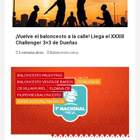
¡Vuelve el baloncesto a la calle! Llega el XXXIII
Challenger 3×3 de Dueñas
1 semana atrás
Baloncesto con p
BALONCESTO PALENTINO
BALONCESTO VENTA DE BAÑOS
CB PALENCIA
CB VILLAMURIEL
ELDANA CB
FILIPENSES BALONCESTO
SÚPER AGROPAL PALENCIA