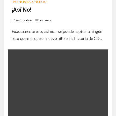
PALENCIA BALONCESTO
¡Así No!
14 años atrás
Bauhauss
Exactamente eso, así no… se puede aspirar a ningún
reto que marque un nuevo hito en la historia de CD...