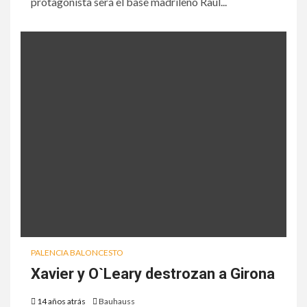
protagonista será el base madrileño Raúl...
PALENCIA BALONCESTO
Xavier y O`Leary destrozan a Girona
14 años atrás
Bauhauss