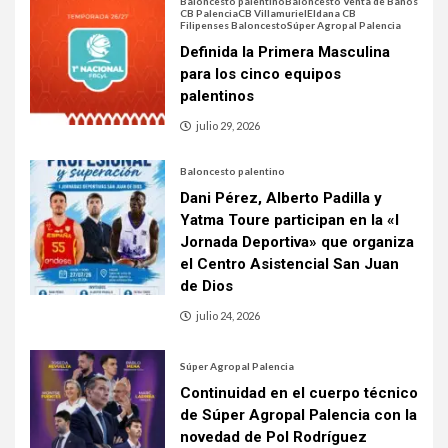
Baloncesto palentino
Baloncesto Venta de Baños
CB Palencia
CB Villamuriel
Eldana CB
Filipenses Baloncesto
Súper Agropal Palencia
Definida la Primera Masculina
para los cinco equipos
palentinos
julio 29, 2026
Baloncesto palentino
Dani Pérez, Alberto Padilla y
Yatma Toure participan en la «I
Jornada Deportiva» que organiza
el Centro Asistencial San Juan
de Dios
julio 24, 2026
Súper Agropal Palencia
Continuidad en el cuerpo técnico
de Súper Agropal Palencia con la
novedad de Pol Rodríguez