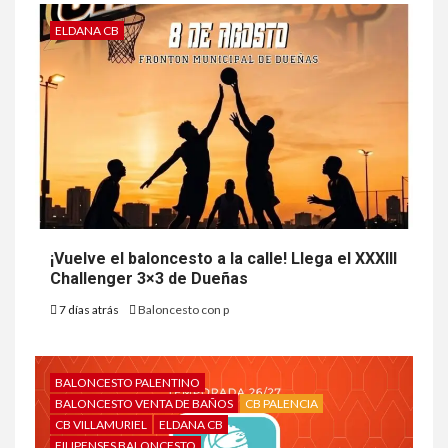
ELDANA CB
¡Vuelve el baloncesto a la calle! Llega el XXXIII
Challenger 3×3 de Dueñas
7 días atrás
Baloncesto con p
BALONCESTO PALENTINO
BALONCESTO VENTA DE BAÑOS
CB PALENCIA
CB VILLAMURIEL
ELDANA CB
FILIPENSES BALONCESTO