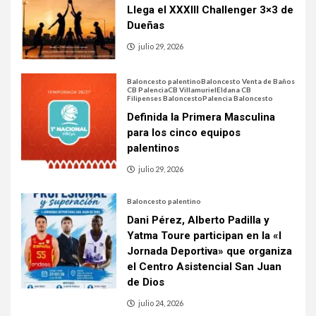
Llega el XXXIII Challenger 3×3 de
Dueñas
julio 29, 2026
Baloncesto palentino
Baloncesto Venta de Baños
CB Palencia
CB Villamuriel
Eldana CB
Filipenses Baloncesto
Palencia Baloncesto
Definida la Primera Masculina
para los cinco equipos
palentinos
julio 29, 2026
Baloncesto palentino
Dani Pérez, Alberto Padilla y
Yatma Toure participan en la «I
Jornada Deportiva» que organiza
el Centro Asistencial San Juan
de Dios
julio 24, 2026