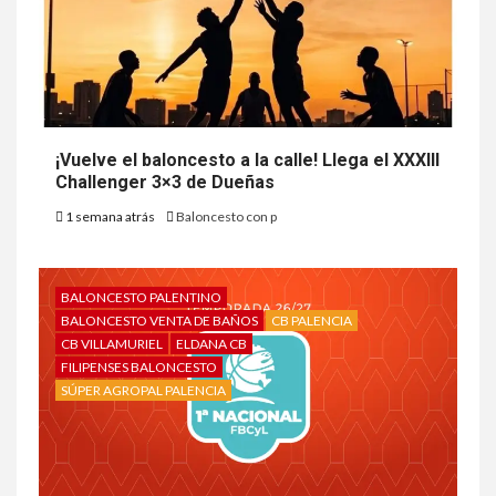
¡Vuelve el baloncesto a la calle! Llega el XXXIII
Challenger 3×3 de Dueñas
1 semana atrás
Baloncesto con p
BALONCESTO PALENTINO
BALONCESTO VENTA DE BAÑOS
CB PALENCIA
CB VILLAMURIEL
ELDANA CB
FILIPENSES BALONCESTO
SÚPER AGROPAL PALENCIA