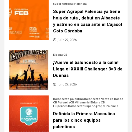
Súper Agropal Palencia
Súper Agropal Palencia ya tiene
hoja de ruta , debut en Albacete
y estreno en casa ante el Cajasol
Coto Córdoba
julio 29, 2026
Eldana CB
¡Vuelve el baloncesto a la calle!
Llega el XXXIII Challenger 3×3 de
Dueñas
julio 29, 2026
Baloncesto palentino
Baloncesto Venta de Baños
CB Palencia
CB Villamuriel
Eldana CB
Filipenses Baloncesto
Súper Agropal Palencia
Definida la Primera Masculina
para los cinco equipos
palentinos