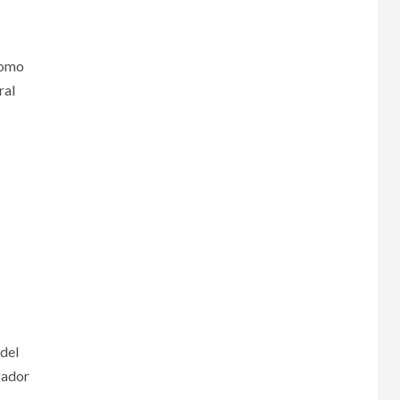
como
ral
 del
gador