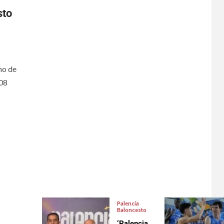
sto
no de
'08
Palencia
Baloncesto
‘Palencia