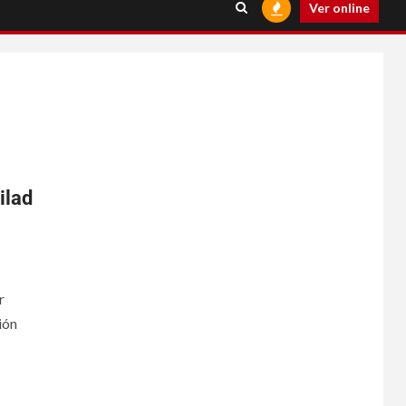
Ver online
ilad
r
ión