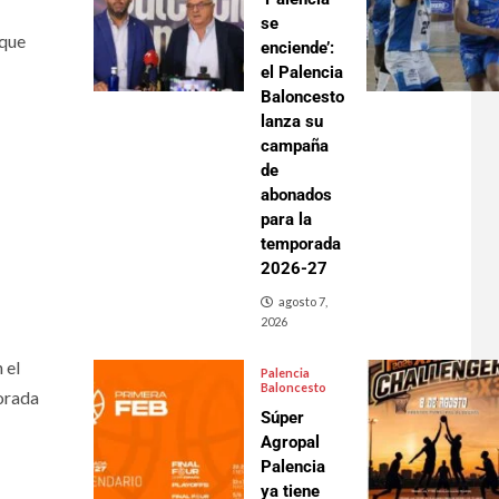
se
 que
enciende’:
el Palencia
Baloncesto
lanza su
campaña
de
abonados
para la
temporada
2026-27
agosto 7,
2026
 el
Palencia
Baloncesto
orada
Súper
Agropal
Palencia
ya tiene