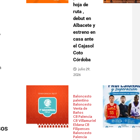
hoja de
ruta ,
debut en
Albacete y
,
estreno en
casa ante
el Cajasol
Coto
Córdoba
a
julio 29,
2026
Baloncesto
palentino
Baloncesto
Venta de
Baños
CB Palencia
CB Villamuriel
Eldana CB
sos
Filipenses
Baloncesto
Palencia