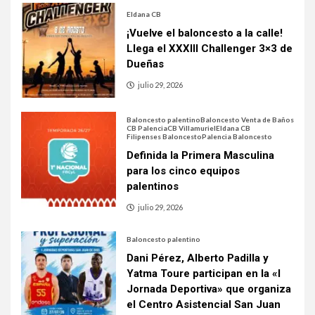
Eldana CB
¡Vuelve el baloncesto a la calle!
Llega el XXXIII Challenger 3×3 de
Dueñas
julio 29, 2026
Baloncesto palentino
Baloncesto Venta de Baños
CB Palencia
CB Villamuriel
Eldana CB
Filipenses Baloncesto
Palencia Baloncesto
Definida la Primera Masculina
para los cinco equipos
palentinos
julio 29, 2026
Baloncesto palentino
Dani Pérez, Alberto Padilla y
Yatma Toure participan en la «I
Jornada Deportiva» que organiza
el Centro Asistencial San Juan