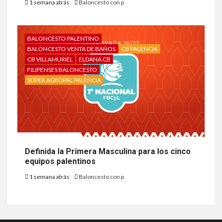
1 semana atrás
Baloncesto con p
BALONCESTO PALENTINO
BALONCESTO VENTA DE BAÑOS
CB PALENCIA
CB VILLAMURIEL
ELDANA CB
FILIPENSES BALONCESTO
SÚPER AGROPAL PALENCIA
Definida la Primera Masculina para los cinco
equipos palentinos
1 semana atrás
Baloncesto con p