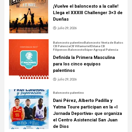
¡Vuelve el baloncesto a la calle!
Llega el XXXIII Challenger 3×3 de
Dueñas
julio 29, 2026
Baloncesto palentino
Baloncesto Venta de Baños
CB Palencia
CB Villamuriel
Eldana CB
Filipenses Baloncesto
Súper Agropal Palencia
Definida la Primera Masculina
para los cinco equipos
palentinos
julio 29, 2026
Baloncesto palentino
Dani Pérez, Alberto Padilla y
Yatma Toure participan en la «I
Jornada Deportiva» que organiza
el Centro Asistencial San Juan
de Dios