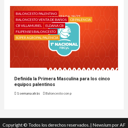
BALONCESTO PALENTINO
BALONCESTO VENTA DE BAÑOS
CB PALENCIA
CB VILLAMURIEL
ELDANA CB
FILIPENSES BALONCESTO
SÚPER AGROPAL PALENCIA
Definida la Primera Masculina para los cinco
equipos palentinos
1 semana atrás
Baloncesto con p
Copyright © Todos los derechos reservados.
|
Newsium
por AF