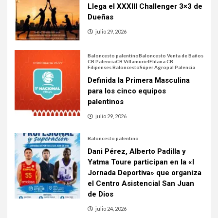
Llega el XXXIII Challenger 3×3 de
Dueñas
julio 29, 2026
Baloncesto palentino
Baloncesto Venta de Baños
CB Palencia
CB Villamuriel
Eldana CB
Filipenses Baloncesto
Súper Agropal Palencia
Definida la Primera Masculina
para los cinco equipos
palentinos
julio 29, 2026
Baloncesto palentino
Dani Pérez, Alberto Padilla y
Yatma Toure participan en la «I
Jornada Deportiva» que organiza
el Centro Asistencial San Juan
de Dios
julio 24, 2026