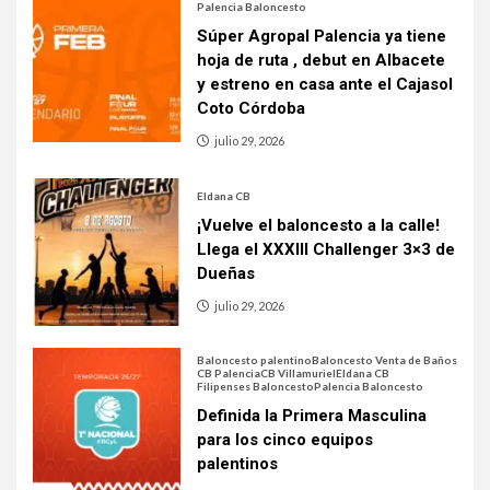
Palencia Baloncesto
Súper Agropal Palencia ya tiene
hoja de ruta , debut en Albacete
y estreno en casa ante el Cajasol
Coto Córdoba
julio 29, 2026
Eldana CB
¡Vuelve el baloncesto a la calle!
Llega el XXXIII Challenger 3×3 de
Dueñas
julio 29, 2026
Baloncesto palentino
Baloncesto Venta de Baños
CB Palencia
CB Villamuriel
Eldana CB
Filipenses Baloncesto
Palencia Baloncesto
Definida la Primera Masculina
para los cinco equipos
palentinos