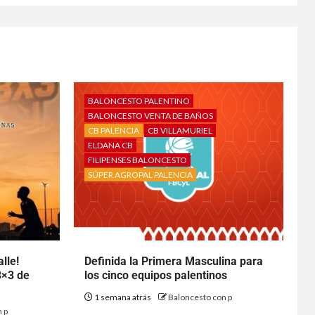
BALONCESTO PALENTINO
BALONCESTO VENTA DE BAÑOS
CB PALENCIA
CB VILLAMURIEL
ELDANA CB
FILIPENSES BALONCESTO
SÚPER AGROPAL PALENCIA
lle!
Definida la Primera Masculina para
3×3 de
los cinco equipos palentinos
1 semana atrás
Baloncesto con p
 p