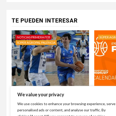
TE PUEDEN INTERESAR
NOTICIAS PRIMERA FEB
SÚPER AGR
SÚPER AGROPAL PALENCIA
We value your privacy
Álvaro Martínez, el cupo más
Súper Agr
deseado recala en Palencia
de ruta ,
We use cookies to enhance your browsing experience, serve
Baloncesto.
en casa a
personalised ads or content, and analyse our traffic. By
1 día atrás
Bauhauss
1 semana 