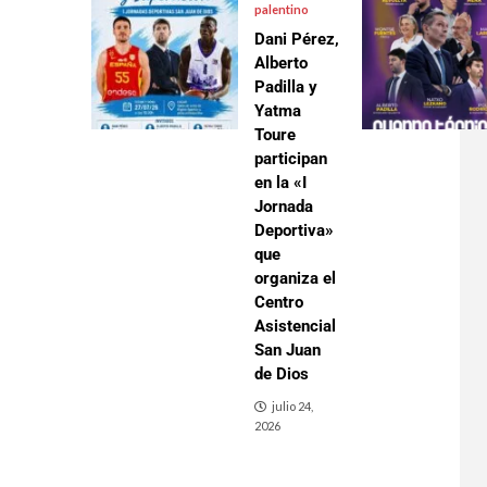
palentino
Dani Pérez,
Alberto
Padilla y
Yatma
Toure
participan
en la «I
Jornada
Deportiva»
que
organiza el
Centro
Asistencial
San Juan
de Dios
julio 24,
2026