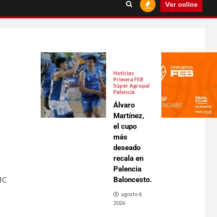
Ver online
Noticias
Primera FEB
Súper Agropal
Palencia
Álvaro
Martínez,
el cupo
más
deseado
recala en
Palencia
EMC
Baloncesto.
agosto 4,
2026