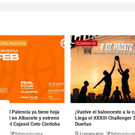
OPAL PALENCIA
ELDANA CB
opal Palencia ya tiene hoja
¡Vuelve el baloncesto a la ca
 debut en Albacete y estreno
Llega el XXXIII Challenger 
nte el Cajasol Coto Córdoba
Dueñas
atrás
Baloncesto con p
1 semana atrás
Baloncesto con