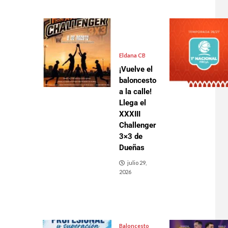
Eldana CB
¡Vuelve el
baloncesto
a la calle!
Llega el
XXXIII
Challenger
3×3 de
Dueñas
julio 29,
2026
Baloncesto