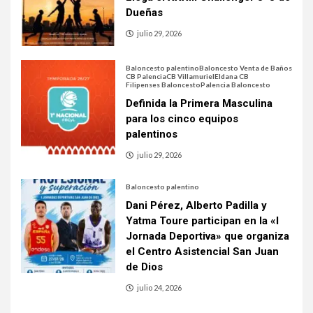
Dueñas
julio 29, 2026
Baloncesto palentino
Baloncesto Venta de Baños
CB Palencia
CB Villamuriel
Eldana CB
Filipenses Baloncesto
Palencia Baloncesto
Definida la Primera Masculina
para los cinco equipos
palentinos
julio 29, 2026
Baloncesto palentino
Dani Pérez, Alberto Padilla y
Yatma Toure participan en la «I
Jornada Deportiva» que organiza
el Centro Asistencial San Juan
de Dios
julio 24, 2026