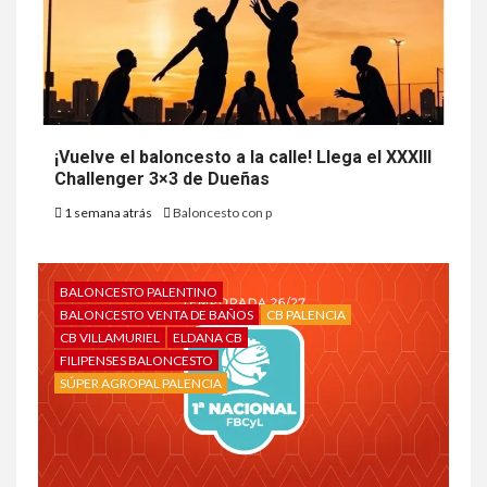
¡Vuelve el baloncesto a la calle! Llega el XXXIII
Challenger 3×3 de Dueñas
1 semana atrás
Baloncesto con p
BALONCESTO PALENTINO
BALONCESTO VENTA DE BAÑOS
CB PALENCIA
CB VILLAMURIEL
ELDANA CB
FILIPENSES BALONCESTO
SÚPER AGROPAL PALENCIA