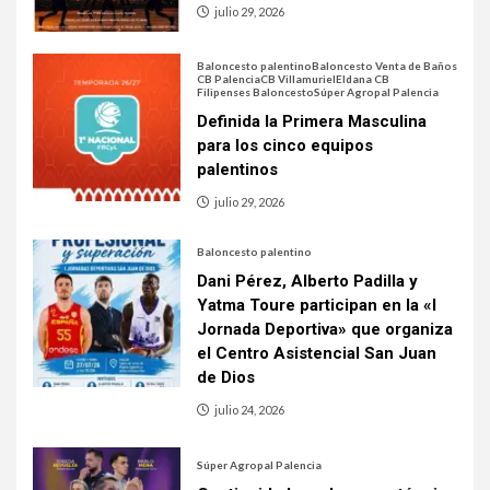
julio 29, 2026
Baloncesto palentino
Baloncesto Venta de Baños
CB Palencia
CB Villamuriel
Eldana CB
Filipenses Baloncesto
Súper Agropal Palencia
Definida la Primera Masculina
para los cinco equipos
palentinos
julio 29, 2026
Baloncesto palentino
Dani Pérez, Alberto Padilla y
Yatma Toure participan en la «I
Jornada Deportiva» que organiza
el Centro Asistencial San Juan
de Dios
julio 24, 2026
Súper Agropal Palencia