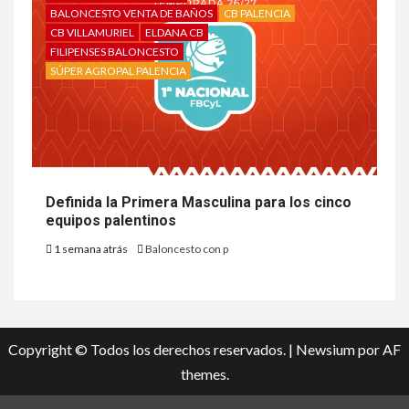
BALONCESTO VENTA DE BAÑOS
CB PALENCIA
CB VILLAMURIEL
ELDANA CB
FILIPENSES BALONCESTO
SÚPER AGROPAL PALENCIA
Definida la Primera Masculina para los cinco
equipos palentinos
1 semana atrás
Baloncesto con p
Copyright © Todos los derechos reservados.
|
Newsium
por AF
themes.