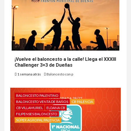
¡Vuelve el baloncesto a la calle! Llega el XXXIII
Challenger 3×3 de Dueñas
1 semana atrás
Baloncesto con p
BALONCESTO PALENTINO
BALONCESTO VENTA DE BAÑOS
CB PALENCIA
CB VILLAMURIEL
ELDANA CB
FILIPENSES BALONCESTO
SÚPER AGROPAL PALENCIA