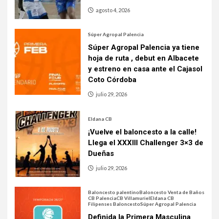
agosto 4, 2026
Súper Agropal Palencia
Súper Agropal Palencia ya tiene
hoja de ruta , debut en Albacete
y estreno en casa ante el Cajasol
Coto Córdoba
julio 29, 2026
Eldana CB
¡Vuelve el baloncesto a la calle!
Llega el XXXIII Challenger 3×3 de
Dueñas
julio 29, 2026
Baloncesto palentino
Baloncesto Venta de Baños
CB Palencia
CB Villamuriel
Eldana CB
Filipenses Baloncesto
Súper Agropal Palencia
Definida la Primera Masculina