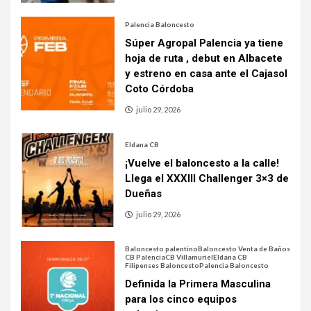
Palencia Baloncesto
Súper Agropal Palencia ya tiene
hoja de ruta , debut en Albacete
y estreno en casa ante el Cajasol
Coto Córdoba
julio 29, 2026
Eldana CB
¡Vuelve el baloncesto a la calle!
Llega el XXXIII Challenger 3×3 de
Dueñas
julio 29, 2026
Baloncesto palentino
Baloncesto Venta de Baños
CB Palencia
CB Villamuriel
Eldana CB
Filipenses Baloncesto
Palencia Baloncesto
Definida la Primera Masculina
para los cinco equipos