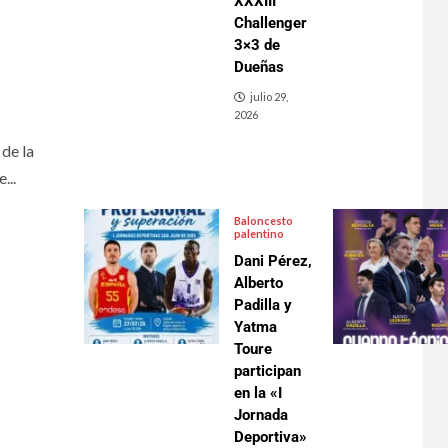
XXXIII
Challenger
3×3 de
Dueñas
julio 29,
2026
 de la
...
Baloncesto
palentino
Dani Pérez,
Alberto
Padilla y
Yatma
Toure
participan
en la «I
Jornada
Deportiva»