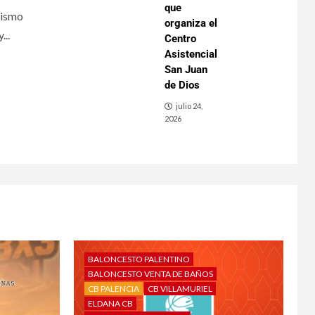
que
nismo
organiza el
...
Centro
Asistencial
San Juan
de Dios
julio 24,
2026
BALONCESTO PALENTINO
BALONCESTO VENTA DE BAÑOS
CB PALENCIA
CB VILLAMURIEL
ELDANA CB