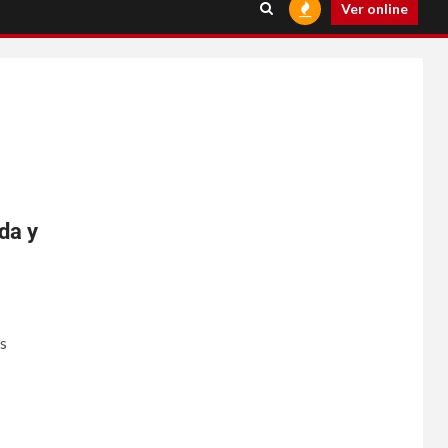
Ver online
da y
s