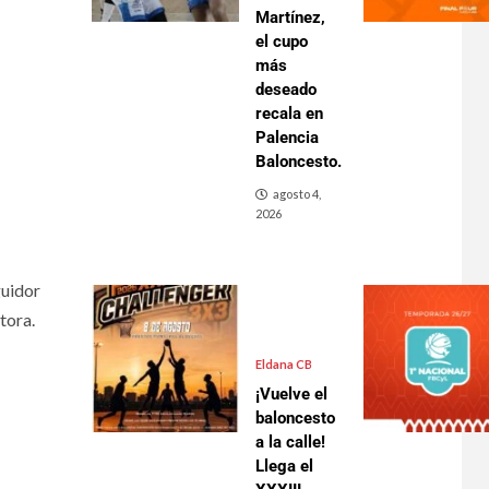
Martínez,
el cupo
más
deseado
recala en
Palencia
Baloncesto.
agosto 4,
2026
guidor
tora.
Eldana CB
¡Vuelve el
baloncesto
a la calle!
Llega el