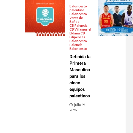
Baloncesto
palentino
Baloncesto
Venta de
Baños
CB Palencia
CB Villamuriel
Eldana CB
Filipenses
Baloncesto
Palencia
Baloncesto
Definida la
Primera
Masculina
para los
cinco
equipos
palentinos
julio 29,
2026