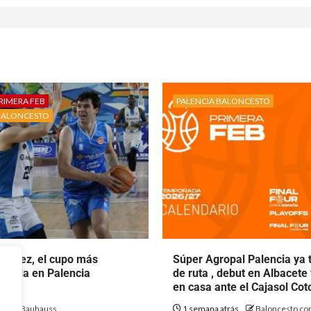
RIMERA FEB
PALENCIA BALONCESTO
BALONCESTO
rtínez, el cupo más
Súper Agropal Palencia ya 
ecala en Palencia
de ruta , debut en Albacete
to.
en casa ante el Cajasol Co
ás
Bauhauss
1 semana atrás
Baloncesto con