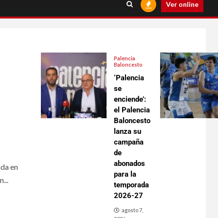
Ver online
Palencia
Baloncesto
‘Palencia
se
enciende’:
el Palencia
Baloncesto
lanza su
campaña
de
abonados
ada en
para la
...
temporada
2026-27
agosto 7,