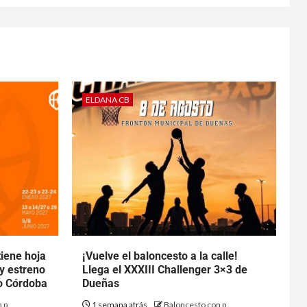
ELDANA CB
tiene hoja
¡Vuelve el baloncesto a la calle!
 y estreno
Llega el XXXIII Challenger 3×3 de
to Córdoba
Dueñas
 p
1 semana atrás
Baloncesto con p