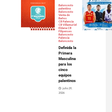
Baloncesto
palentino
Baloncesto
Venta de
Baños
CB Palencia
CB Villamuriel
Eldana CB
Filipenses
Baloncesto
Palencia
Baloncesto
Definida la
Primera
Masculina
para los
cinco
equipos
palentinos
julio 29,
2026