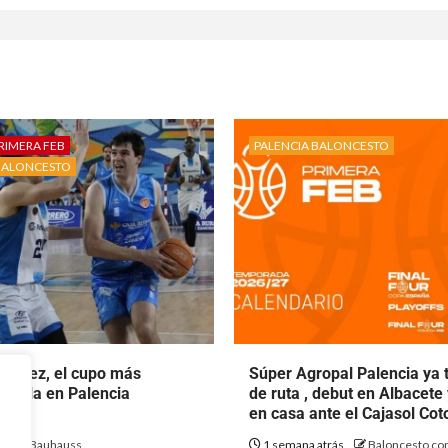
RIMERA FEB
PALENCIA BALONCESTO
BALONCESTO
rtínez, el cupo más
Súper Agropal Palencia ya 
ecala en Palencia
de ruta , debut en Albacete
to.
en casa ante el Cajasol Co
ás
Bauhauss
1 semana atrás
Baloncesto con