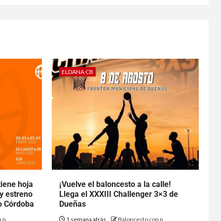
ELDANA CB
tiene hoja
¡Vuelve el baloncesto a la calle!
 y estreno
Llega el XXXIII Challenger 3×3 de
to Córdoba
Dueñas
 p
1 semana atrás
Baloncesto con p