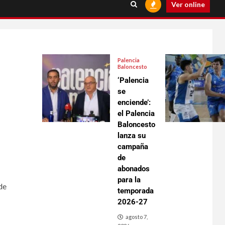
Ver online
Palencia
Baloncesto
‘Palencia
se
enciende’:
el Palencia
Baloncesto
lanza su
campaña
de
abonados
para la
de
temporada
2026-27
agosto 7,