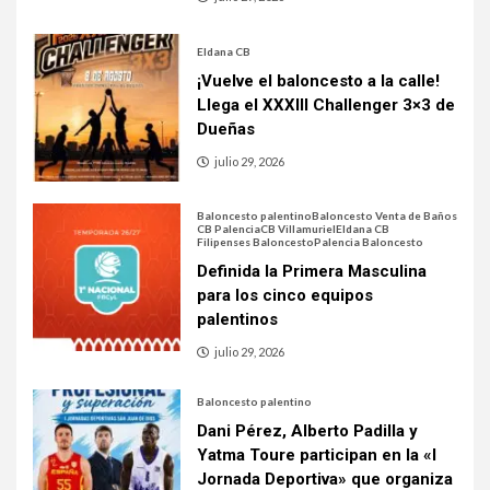
Eldana CB
¡Vuelve el baloncesto a la calle!
Llega el XXXIII Challenger 3×3 de
Dueñas
julio 29, 2026
Baloncesto palentino
Baloncesto Venta de Baños
CB Palencia
CB Villamuriel
Eldana CB
Filipenses Baloncesto
Palencia Baloncesto
Definida la Primera Masculina
para los cinco equipos
palentinos
julio 29, 2026
Baloncesto palentino
Dani Pérez, Alberto Padilla y
Yatma Toure participan en la «I
Jornada Deportiva» que organiza