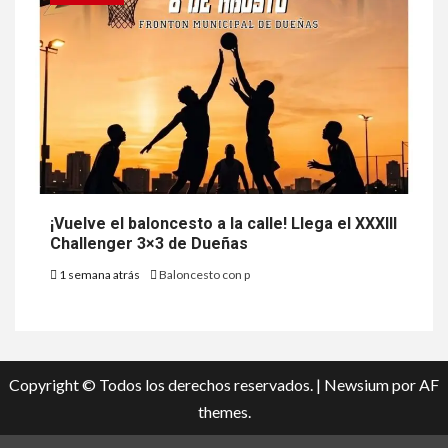
¡Vuelve el baloncesto a la calle! Llega el XXXIII
Challenger 3×3 de Dueñas
1 semana atrás
Baloncesto con p
Copyright © Todos los derechos reservados.
|
Newsium
por AF
themes.