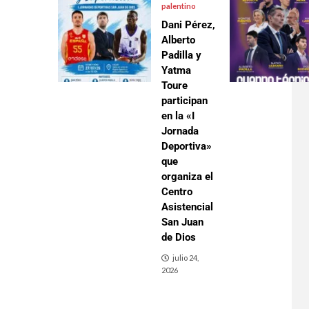
palentino
Dani Pérez,
Alberto
Padilla y
Yatma
Toure
participan
en la «I
Jornada
Deportiva»
que
organiza el
Centro
Asistencial
San Juan
de Dios
julio 24,
2026