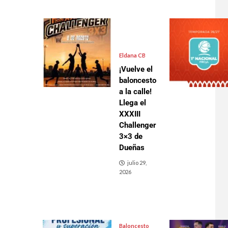
Eldana CB
¡Vuelve el
baloncesto
a la calle!
Llega el
XXXIII
Challenger
3×3 de
Dueñas
julio 29,
2026
Baloncesto