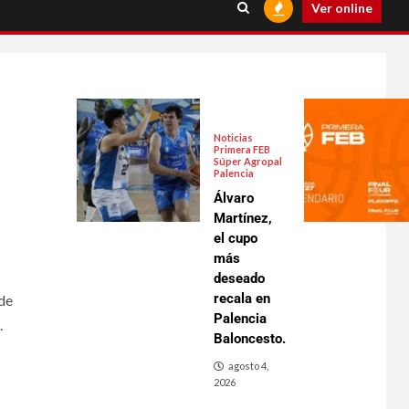
Ver online
Noticias
Primera FEB
Súper Agropal
Palencia
Álvaro
Martínez,
el cupo
más
deseado
recala en
 de
Palencia
.
Baloncesto.
agosto 4,
2026