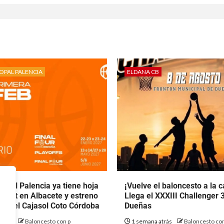
OPAL PALENCIA
ELDANA CB
opal Palencia ya tiene hoja
¡Vuelve el baloncesto a la ca
 debut en Albacete y estreno
Llega el XXXIII Challenger 
nte el Cajasol Coto Córdoba
Dueñas
atrás
Baloncesto con p
1 semana atrás
Baloncesto con