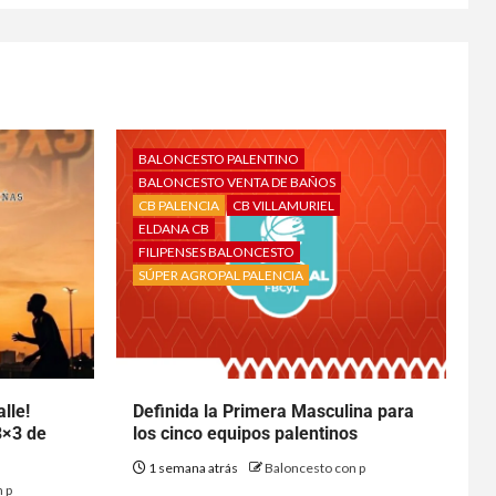
BALONCESTO PALENTINO
BALONCESTO VENTA DE BAÑOS
CB PALENCIA
CB VILLAMURIEL
ELDANA CB
FILIPENSES BALONCESTO
SÚPER AGROPAL PALENCIA
lle!
Definida la Primera Masculina para
3×3 de
los cinco equipos palentinos
1 semana atrás
Baloncesto con p
 p