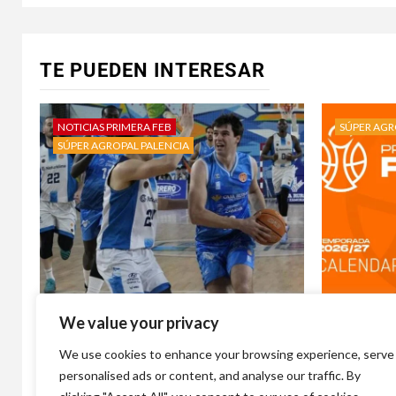
TE PUEDEN INTERESAR
NOTICIAS PRIMERA FEB
SÚPER AGR
SÚPER AGROPAL PALENCIA
We value your privacy
Álvaro Martínez, el cupo más
Súper Agr
deseado recala en Palencia
de ruta ,
We use cookies to enhance your browsing experience, serve
Baloncesto.
en casa a
personalised ads or content, and analyse our traffic. By
1 día atrás
Bauhauss
1 semana 