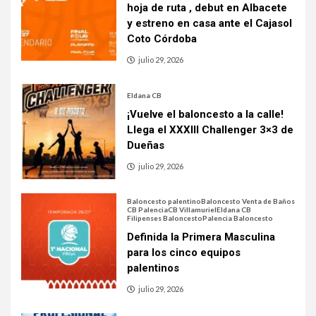
hoja de ruta , debut en Albacete
y estreno en casa ante el Cajasol
Coto Córdoba
julio 29, 2026
Eldana CB
¡Vuelve el baloncesto a la calle!
Llega el XXXIII Challenger 3×3 de
Dueñas
julio 29, 2026
Baloncesto palentino
Baloncesto Venta de Baños
CB Palencia
CB Villamuriel
Eldana CB
Filipenses Baloncesto
Palencia Baloncesto
Definida la Primera Masculina
para los cinco equipos
palentinos
julio 29, 2026