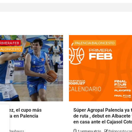
RIMERA FEB
PALENCIA BALONCESTO
BALONCESTO
rtínez, el cupo más
Súper Agropal Palencia ya 
ecala en Palencia
de ruta , debut en Albacete
to.
en casa ante el Cajasol Co
ás
Bauhauss
1 semana atrás
Baloncesto con