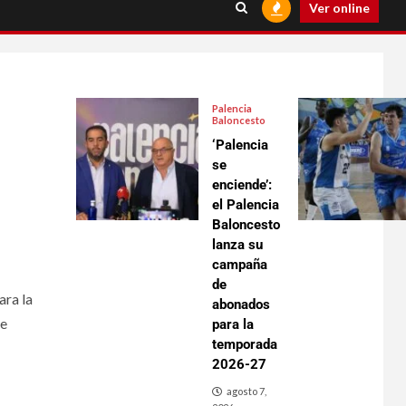
Ver online
Palencia
Baloncesto
‘Palencia
se
enciende’:
el Palencia
Baloncesto
lanza su
campaña
de
ara la
abonados
de
para la
temporada
2026-27
agosto 7,