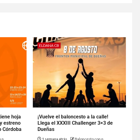
ELDANA CB
tiene hoja
¡Vuelve el baloncesto a la calle!
 y estreno
Llega el XXXIII Challenger 3×3 de
to Córdoba
Dueñas
 p
1 semana atrás
Baloncesto con p