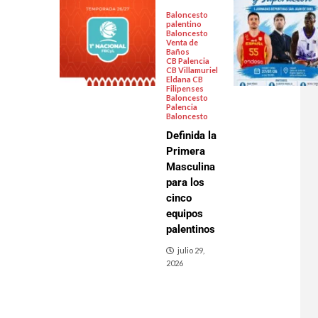
Baloncesto
palentino
Baloncesto
Venta de
Baños
CB Palencia
CB Villamuriel
Eldana CB
Filipenses
Baloncesto
Palencia
Baloncesto
Definida la
Primera
Masculina
para los
cinco
equipos
palentinos
julio 29,
2026