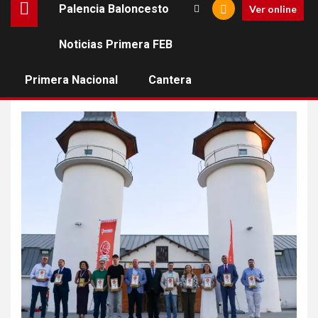
Palencia Baloncesto
Ver online
Noticias Primera FEB
federacion de baloncesto
de castilla y leon
Primera Nacional
Cantera