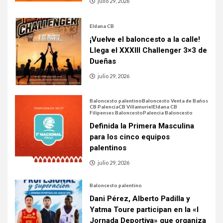
julio 29, 2026
Eldana CB
¡Vuelve el baloncesto a la calle!
Llega el XXXIII Challenger 3×3 de
Dueñas
julio 29, 2026
Baloncesto palentino
Baloncesto Venta de Baños
CB Palencia
CB Villamuriel
Eldana CB
Filipenses Baloncesto
Palencia Baloncesto
Definida la Primera Masculina
para los cinco equipos
palentinos
julio 29, 2026
Baloncesto palentino
Dani Pérez, Alberto Padilla y
Yatma Toure participan en la «I
Jornada Deportiva» que organiza