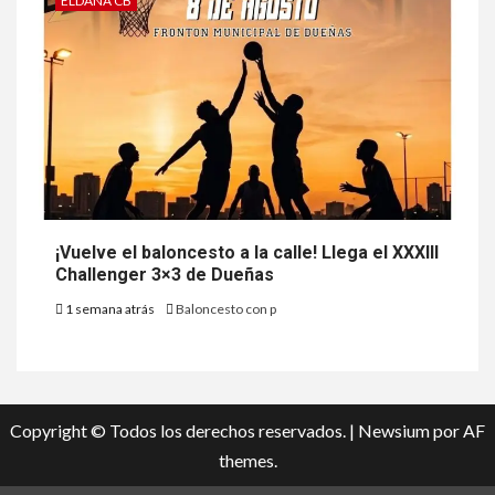
ELDANA CB
¡Vuelve el baloncesto a la calle! Llega el XXXIII
Challenger 3×3 de Dueñas
1 semana atrás
Baloncesto con p
Copyright © Todos los derechos reservados.
|
Newsium
por AF
themes.