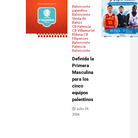
Baloncesto
palentino
Baloncesto
Venta de
Baños
CB Palencia
CB Villamuriel
Eldana CB
Filipenses
Baloncesto
Palencia
Baloncesto
Definida la
Primera
Masculina
para los
cinco
equipos
palentinos
julio 29,
2026