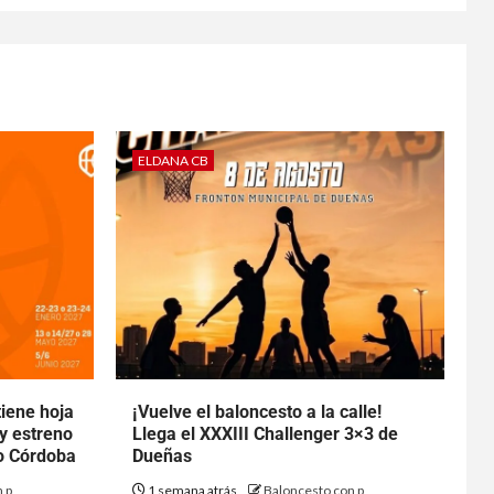
ELDANA CB
tiene hoja
¡Vuelve el baloncesto a la calle!
 y estreno
Llega el XXXIII Challenger 3×3 de
to Córdoba
Dueñas
 p
1 semana atrás
Baloncesto con p