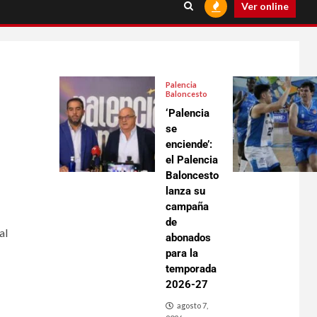
Ver online
Palencia
Baloncesto
‘Palencia
se
enciende’:
el Palencia
Baloncesto
lanza su
campaña
de
al
abonados
para la
temporada
2026-27
agosto 7,