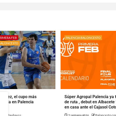
RIMERA FEB
PALENCIA BALONCESTO
BALONCESTO
rtínez, el cupo más
Súper Agropal Palencia ya 
ecala en Palencia
de ruta , debut en Albacete
to.
en casa ante el Cajasol Co
ás
Bauhauss
1 semana atrás
Baloncesto con