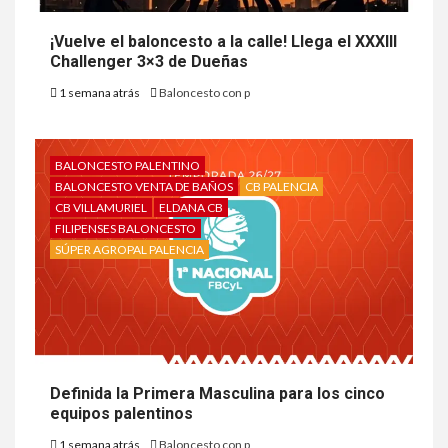
¡Vuelve el baloncesto a la calle! Llega el XXXIII
Challenger 3×3 de Dueñas
1 semana atrás
Baloncesto con p
BALONCESTO PALENTINO
BALONCESTO VENTA DE BAÑOS
CB PALENCIA
CB VILLAMURIEL
ELDANA CB
FILIPENSES BALONCESTO
SÚPER AGROPAL PALENCIA
Definida la Primera Masculina para los cinco
equipos palentinos
1 semana atrás
Baloncesto con p