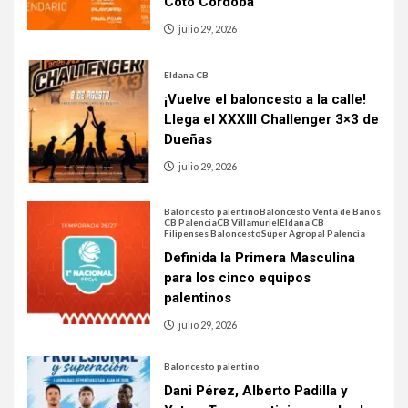
Coto Córdoba
julio 29, 2026
Eldana CB
¡Vuelve el baloncesto a la calle!
Llega el XXXIII Challenger 3×3 de
Dueñas
julio 29, 2026
Baloncesto palentino
Baloncesto Venta de Baños
CB Palencia
CB Villamuriel
Eldana CB
Filipenses Baloncesto
Súper Agropal Palencia
Definida la Primera Masculina
para los cinco equipos
palentinos
julio 29, 2026
Baloncesto palentino
Dani Pérez, Alberto Padilla y