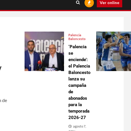
Ver online
Palencia
Baloncesto
‘Palencia
se
enciende’:
el Palencia
y
Baloncesto
lanza su
campaña
de
abonados
n de
para la
temporada
2026-27
agosto 7,