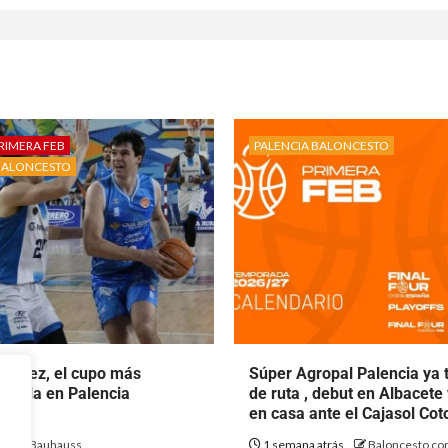
RIMERA FEB
PALENCIA BALONCESTO
BALONCESTO
rtínez, el cupo más
Súper Agropal Palencia ya 
ecala en Palencia
de ruta , debut en Albacete
to.
en casa ante el Cajasol Co
ás
Bauhauss
1 semana atrás
Baloncesto con