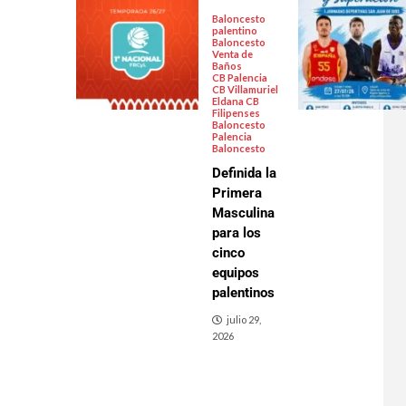
Baloncesto
palentino
Baloncesto
Venta de
Baños
CB Palencia
CB Villamuriel
Eldana CB
Filipenses
Baloncesto
Palencia
Baloncesto
Definida la
Primera
Masculina
para los
cinco
equipos
palentinos
julio 29,
2026