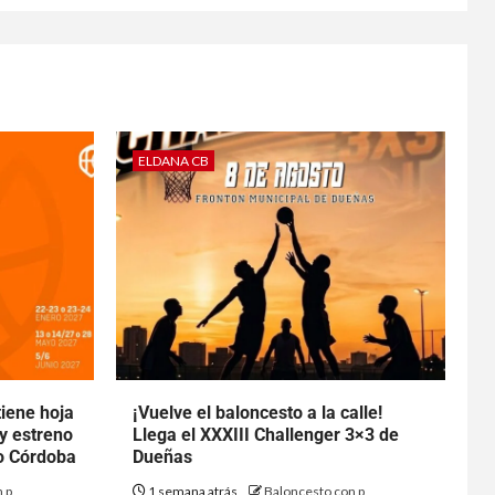
ELDANA CB
tiene hoja
¡Vuelve el baloncesto a la calle!
 y estreno
Llega el XXXIII Challenger 3×3 de
to Córdoba
Dueñas
 p
1 semana atrás
Baloncesto con p