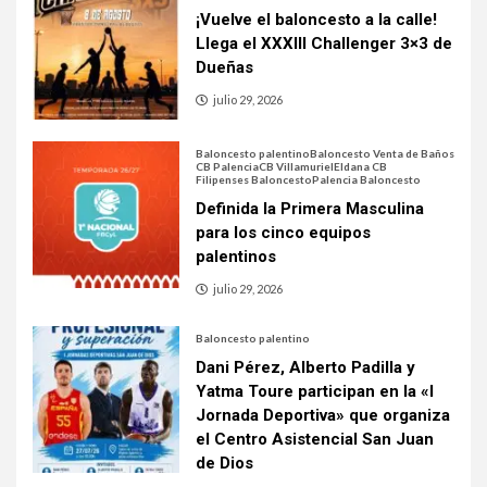
¡Vuelve el baloncesto a la calle!
Llega el XXXIII Challenger 3×3 de
Dueñas
julio 29, 2026
Baloncesto palentino
Baloncesto Venta de Baños
CB Palencia
CB Villamuriel
Eldana CB
Filipenses Baloncesto
Palencia Baloncesto
Definida la Primera Masculina
para los cinco equipos
palentinos
julio 29, 2026
Baloncesto palentino
Dani Pérez, Alberto Padilla y
Yatma Toure participan en la «I
Jornada Deportiva» que organiza
el Centro Asistencial San Juan
de Dios