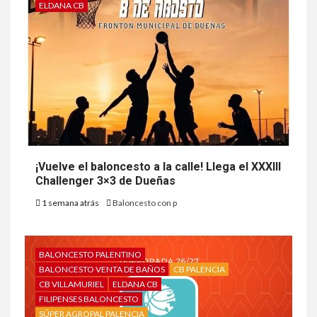
ELDANA CB
¡Vuelve el baloncesto a la calle! Llega el XXXIII
Challenger 3×3 de Dueñas
1 semana atrás
Baloncesto con p
BALONCESTO PALENTINO
BALONCESTO VENTA DE BAÑOS
CB PALENCIA
CB VILLAMURIEL
ELDANA CB
FILIPENSES BALONCESTO
SÚPER AGROPAL PALENCIA