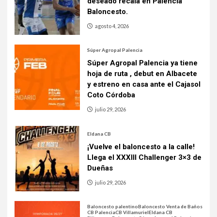
deseado recala en Palencia
Baloncesto.
agosto 4, 2026
Súper Agropal Palencia
Súper Agropal Palencia ya tiene
hoja de ruta , debut en Albacete
y estreno en casa ante el Cajasol
Coto Córdoba
julio 29, 2026
Eldana CB
¡Vuelve el baloncesto a la calle!
Llega el XXXIII Challenger 3×3 de
Dueñas
julio 29, 2026
Baloncesto palentino
Baloncesto Venta de Baños
CB Palencia
CB Villamuriel
Eldana CB