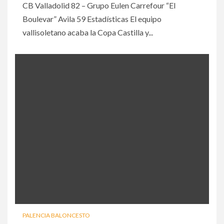
CB Valladolid 82 – Grupo Eulen Carrefour “El
Boulevar” Avila 59 Estadísticas El equipo
vallisoletano acaba la Copa Castilla y...
PALENCIA BALONCESTO