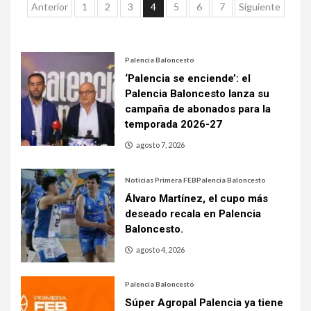
Anterior
1
2
3
4
5
6
7
Siguiente
Palencia Baloncesto
‘Palencia se enciende’: el
Palencia Baloncesto lanza su
campaña de abonados para la
temporada 2026-27
agosto 7, 2026
Noticias Primera FEB
Palencia Baloncesto
Álvaro Martínez, el cupo más
deseado recala en Palencia
Baloncesto.
agosto 4, 2026
Palencia Baloncesto
Súper Agropal Palencia ya tiene