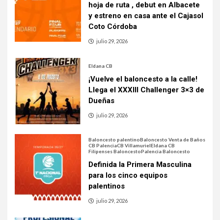
hoja de ruta , debut en Albacete
y estreno en casa ante el Cajasol
Coto Córdoba
julio 29, 2026
Eldana CB
¡Vuelve el baloncesto a la calle!
Llega el XXXIII Challenger 3×3 de
Dueñas
julio 29, 2026
Baloncesto palentino
Baloncesto Venta de Baños
CB Palencia
CB Villamuriel
Eldana CB
Filipenses Baloncesto
Palencia Baloncesto
Definida la Primera Masculina
para los cinco equipos
palentinos
julio 29, 2026