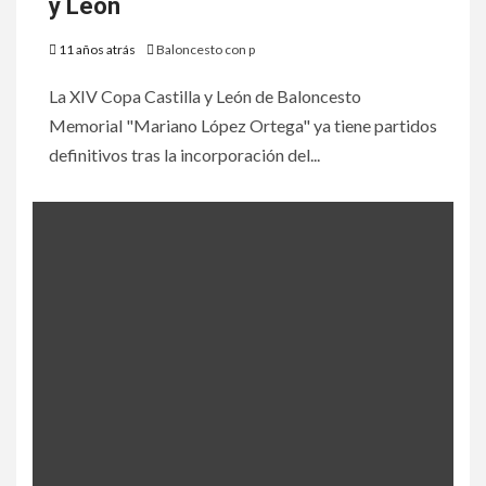
y León
11 años atrás
Baloncesto con p
La XIV Copa Castilla y León de Baloncesto
Memorial "Mariano López Ortega" ya tiene partidos
definitivos tras la incorporación del...