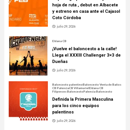
hoja de ruta , debut en Albacete
y estreno en casa ante el Cajasol
Coto Córdoba
julio 29, 2026
Eldana CB
¡Vuelve el baloncesto a la calle!
Llega el XXXIII Challenger 3×3 de
Dueñas
julio 29, 2026
Baloncesto palentino
Baloncesto Venta de Baños
CB Palencia
CB Villamuriel
Eldana CB
Filipenses Baloncesto
Palencia Baloncesto
Definida la Primera Masculina
para los cinco equipos
palentinos
julio 29, 2026