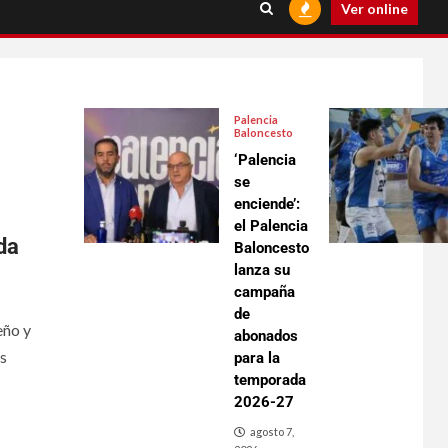
Ver online
Palencia
Baloncesto
‘Palencia
se
enciende’:
el Palencia
da
Baloncesto
lanza su
campaña
de
eño y
abonados
s
para la
temporada
2026-27
agosto 7,