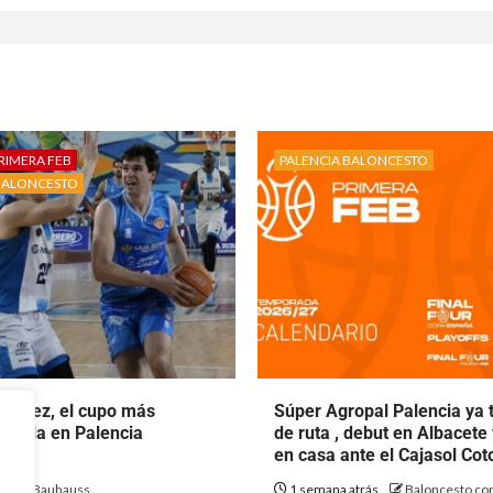
RIMERA FEB
PALENCIA BALONCESTO
BALONCESTO
rtínez, el cupo más
Súper Agropal Palencia ya 
ecala en Palencia
de ruta , debut en Albacete
to.
en casa ante el Cajasol Co
ás
Bauhauss
1 semana atrás
Baloncesto con