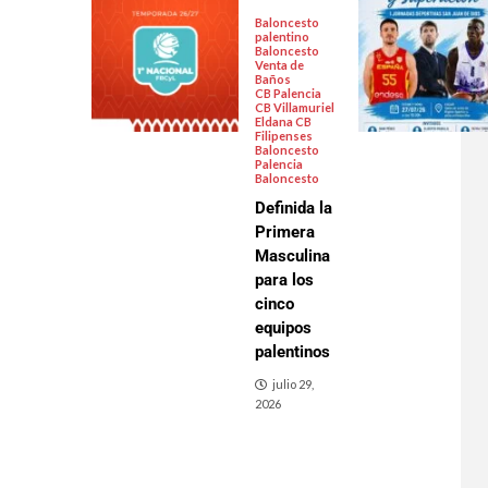
Baloncesto
palentino
Baloncesto
Venta de
Baños
CB Palencia
CB Villamuriel
Eldana CB
Filipenses
Baloncesto
Palencia
Baloncesto
Definida la
Primera
Masculina
para los
cinco
equipos
palentinos
julio 29,
2026