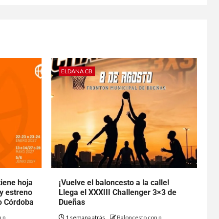
ELDANA CB
tiene hoja
¡Vuelve el baloncesto a la calle!
 y estreno
Llega el XXXIII Challenger 3×3 de
to Córdoba
Dueñas
 p
1 semana atrás
Baloncesto con p