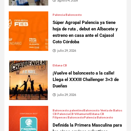
agosto 4, 2026
Palencia Baloncesto
Súper Agropal Palencia ya tiene
hoja de ruta , debut en Albacete y
estreno en casa ante el Cajasol
Coto Córdoba
julio 29, 2026
Eldana CB
¡Vuelve el baloncesto a la calle!
Llega el XXXIII Challenger 3×3 de
Dueñas
julio 29, 2026
Baloncesto palentino
Baloncesto Venta de Baños
CB Palencia
CB Villamuriel
Eldana CB
Filipenses Baloncesto
Palencia Baloncesto
Definida la Primera Masculina para