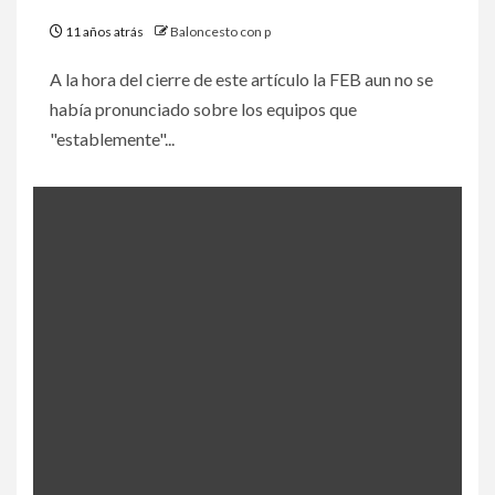
11 años atrás
Baloncesto con p
A la hora del cierre de este artículo la FEB aun no se
había pronunciado sobre los equipos que
"establemente"...