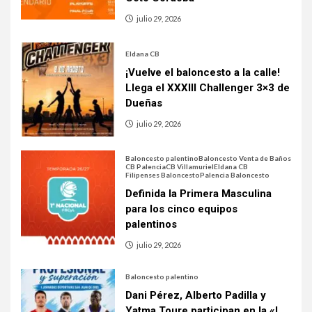
julio 29, 2026
Eldana CB
¡Vuelve el baloncesto a la calle!
Llega el XXXIII Challenger 3×3 de
Dueñas
julio 29, 2026
Baloncesto palentino
Baloncesto Venta de Baños
CB Palencia
CB Villamuriel
Eldana CB
Filipenses Baloncesto
Palencia Baloncesto
Definida la Primera Masculina
para los cinco equipos
palentinos
julio 29, 2026
Baloncesto palentino
Dani Pérez, Alberto Padilla y
Yatma Toure participan en la «I