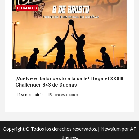
ELDANA CB
¡Vuelve el baloncesto a la calle! Llega el XXXIII
Challenger 3×3 de Dueñas
1 semana atrás
Baloncesto con p
Copyright © Todos los derechos reservados.
|
Newsium
por AF
themes.