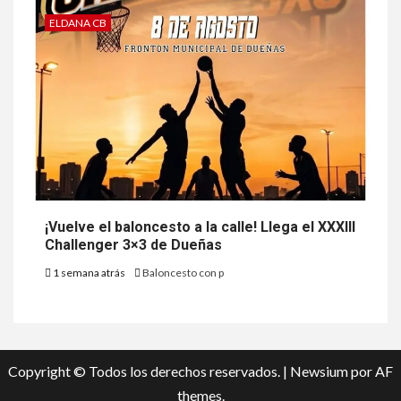
ELDANA CB
¡Vuelve el baloncesto a la calle! Llega el XXXIII
Challenger 3×3 de Dueñas
1 semana atrás
Baloncesto con p
Copyright © Todos los derechos reservados.
|
Newsium
por AF
themes.