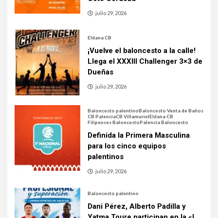
julio 29, 2026
Eldana CB
¡Vuelve el baloncesto a la calle!
Llega el XXXIII Challenger 3×3 de
Dueñas
julio 29, 2026
Baloncesto palentino
Baloncesto Venta de Baños
CB Palencia
CB Villamuriel
Eldana CB
Filipenses Baloncesto
Palencia Baloncesto
Definida la Primera Masculina
para los cinco equipos
palentinos
julio 29, 2026
Baloncesto palentino
Dani Pérez, Alberto Padilla y
Yatma Toure participan en la «I