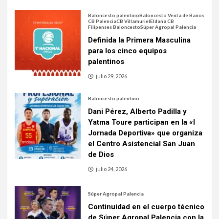
Baloncesto palentino
Baloncesto Venta de Baños
CB Palencia
CB Villamuriel
Eldana CB
Filipenses Baloncesto
Súper Agropal Palencia
Definida la Primera Masculina
para los cinco equipos
palentinos
julio 29, 2026
Baloncesto palentino
Dani Pérez, Alberto Padilla y
Yatma Toure participan en la «I
Jornada Deportiva» que organiza
el Centro Asistencial San Juan
de Dios
julio 24, 2026
Súper Agropal Palencia
Continuidad en el cuerpo técnico
de Súper Agropal Palencia con la