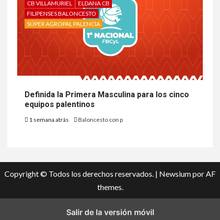
CB VILLAMURIEL
ELDANA CB
FILIPENSES BALONCESTO
SÚPER AGROPAL PALENCIA
Definida la Primera Masculina para los cinco
equipos palentinos
1 semana atrás
Baloncesto con p
Copyright © Todos los derechos reservados.
|
Newsium
por AF
themes.
Salir de la versión móvil