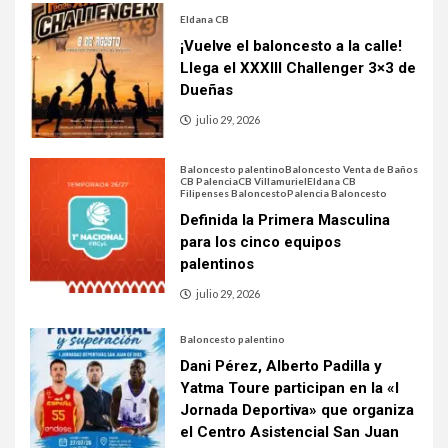
Eldana CB
¡Vuelve el baloncesto a la calle!
Llega el XXXIII Challenger 3×3 de
Dueñas
julio 29, 2026
Baloncesto palentino
Baloncesto Venta de Baños
CB Palencia
CB Villamuriel
Eldana CB
Filipenses Baloncesto
Palencia Baloncesto
Definida la Primera Masculina
para los cinco equipos
palentinos
julio 29, 2026
Baloncesto palentino
Dani Pérez, Alberto Padilla y
Yatma Toure participan en la «I
Jornada Deportiva» que organiza
el Centro Asistencial San Juan