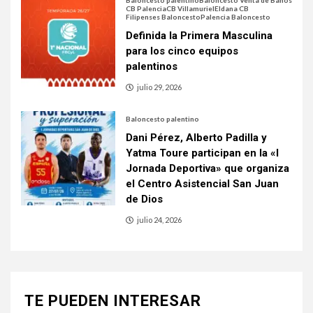
Baloncesto palentino
Baloncesto Venta de Baños
CB Palencia
CB Villamuriel
Eldana CB
Filipenses Baloncesto
Palencia Baloncesto
Definida la Primera Masculina
para los cinco equipos
palentinos
julio 29, 2026
Baloncesto palentino
Dani Pérez, Alberto Padilla y
Yatma Toure participan en la «I
Jornada Deportiva» que organiza
el Centro Asistencial San Juan
de Dios
julio 24, 2026
TE PUEDEN INTERESAR