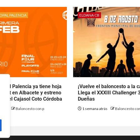
OPAL PALENCIA
ELDANA CB
opal Palencia ya tiene hoja
¡Vuelve el baloncesto a la ca
 debut en Albacete y estreno
Llega el XXXIII Challenger 
nte el Cajasol Coto Córdoba
Dueñas
atrás
Baloncesto con p
1 semana atrás
Baloncesto con