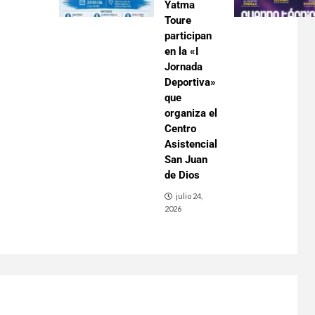
Yatma
Toure
participan
en la «I
Jornada
Deportiva»
que
organiza el
Centro
Asistencial
San Juan
de Dios
julio 24,
2026