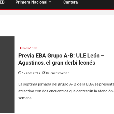
FEB
Primera Nacional
Cantera
TERCERA FEB
Previa EBA Grupo A-B: ULE León –
Agustinos, el gran derbi leonés
12 años atrás
Baloncesto con p
La séptima jornada del grupo A-B de la EBA se present
atractiva con dos encuentros que centrarán la atención 
semana,...