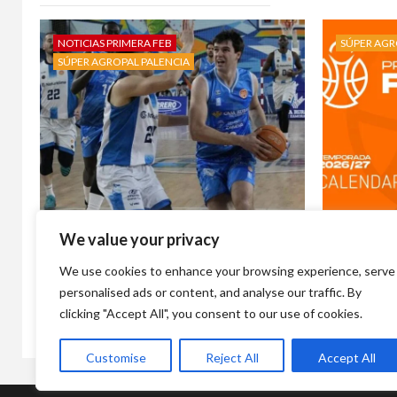
NOTICIAS PRIMERA FEB
SÚPER AGR
SÚPER AGROPAL PALENCIA
We value your privacy
Álvaro Martínez, el cupo más
Súper Agr
deseado recala en Palencia
de ruta ,
We use cookies to enhance your browsing experience, serve
Baloncesto.
en casa a
personalised ads or content, and analyse our traffic. By
1 día atrás
Bauhauss
1 semana 
clicking "Accept All", you consent to our use of cookies.
Customise
Reject All
Accept All