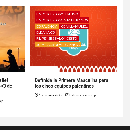
BALONCESTO PALENTINO
BALONCESTO VENTA DE BAÑOS
CB PALENCIA
CB VILLAMURIEL
ELDANA CB
FILIPENSES BALONCESTO
SÚPER AGROPAL PALENCIA
lle!
Definida la Primera Masculina para
3×3 de
los cinco equipos palentinos
1 semana atrás
Baloncesto con p
 p