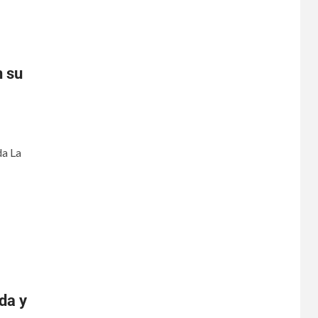
n su
da La
da y