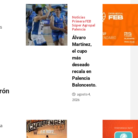
Noticias
Primera FEB
Súper Agropal
s
Palencia
Álvaro
Martínez,
el cupo
más
deseado
recala en
Palencia
Baloncesto.
rón
agosto 4,
2026
 a