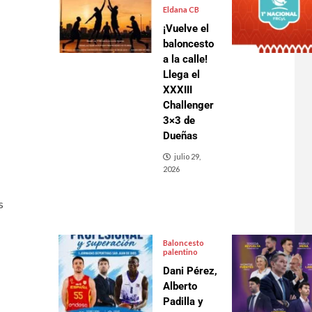
Eldana CB
¡Vuelve el
baloncesto
a la calle!
Llega el
XXXIII
Challenger
3×3 de
Dueñas
julio 29,
2026
s
Baloncesto
palentino
Dani Pérez,
Alberto
Padilla y