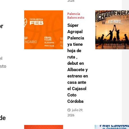
2026
Palencia
Baloncesto
or
Súper
Agropal
Palencia
ya tiene
hoja de
ruta ,
el
debut en
esto
Albacete y
estreno en
casa ante
el Cajasol
Coto
Córdoba
julio 29,
2026
de