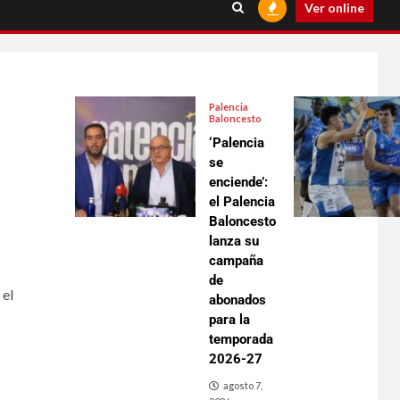
Ver online
Palencia
Baloncesto
‘Palencia
se
enciende’:
el Palencia
Baloncesto
lanza su
campaña
de
 el
abonados
para la
temporada
2026-27
agosto 7,