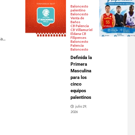
Baloncesto
palentino
Baloncesto
Venta de
Baños
CB Palencia
CB Villamuriel
Eldana CB
...
Filipenses
Baloncesto
Palencia
Baloncesto
Definida la
Primera
Masculina
para los
cinco
equipos
palentinos
julio 29,
2026