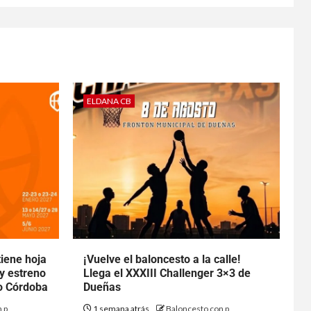
ELDANA CB
tiene hoja
¡Vuelve el baloncesto a la calle!
 y estreno
Llega el XXXIII Challenger 3×3 de
to Córdoba
Dueñas
 p
1 semana atrás
Baloncesto con p