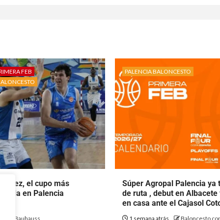
RIMERA FEB
PALENCIA BALONCESTO
BALONCESTO
rtínez, el cupo más
Súper Agropal Palencia ya 
ecala en Palencia
de ruta , debut en Albacete
to.
en casa ante el Cajasol Co
ás
Bauhauss
1 semana atrás
Baloncesto con