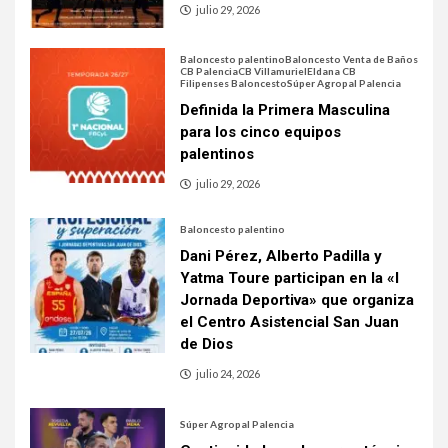
julio 29, 2026
Baloncesto palentino
Baloncesto Venta de Baños
CB Palencia
CB Villamuriel
Eldana CB
Filipenses Baloncesto
Súper Agropal Palencia
Definida la Primera Masculina
para los cinco equipos
palentinos
julio 29, 2026
Baloncesto palentino
Dani Pérez, Alberto Padilla y
Yatma Toure participan en la «I
Jornada Deportiva» que organiza
el Centro Asistencial San Juan
de Dios
julio 24, 2026
Súper Agropal Palencia