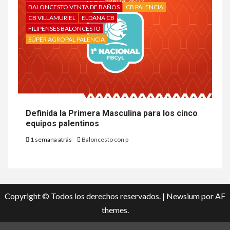
BALONCESTO VENTA DE BAÑOS
CB PALENCIA
CB VILLAMURIEL
ELDANA CB
FILIPENSES BALONCESTO
SÚPER AGROPAL PALENCIA
Definida la Primera Masculina para los cinco
equipos palentinos
1 semana atrás
Baloncesto con p
Copyright © Todos los derechos reservados.
|
Newsium
por AF
themes.