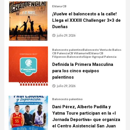
Eldana CB
¡Vuelve el baloncesto a la calle!
Llega el XXXIII Challenger 3×3 de
Dueñas
julio 29, 2026
Baloncesto palentino
Baloncesto Venta de Baños
CB Palencia
CB Villamuriel
Eldana CB
Filipenses Baloncesto
Súper Agropal Palencia
Definida la Primera Masculina
para los cinco equipos
palentinos
julio 29, 2026
Baloncesto palentino
Dani Pérez, Alberto Padilla y
Yatma Toure participan en la «I
Jornada Deportiva» que organiza
el Centro Asistencial San Juan