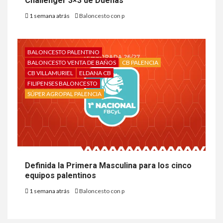
Challenger 3×3 de Dueñas
1 semana atrás
Baloncesto con p
BALONCESTO PALENTINO
BALONCESTO VENTA DE BAÑOS
CB PALENCIA
CB VILLAMURIEL
ELDANA CB
FILIPENSES BALONCESTO
SÚPER AGROPAL PALENCIA
Definida la Primera Masculina para los cinco
equipos palentinos
1 semana atrás
Baloncesto con p