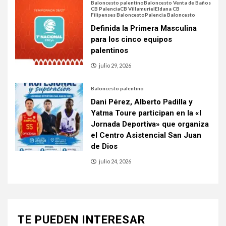
Baloncesto palentino
Baloncesto Venta de Baños
CB Palencia
CB Villamuriel
Eldana CB
Filipenses Baloncesto
Palencia Baloncesto
Definida la Primera Masculina
para los cinco equipos
palentinos
julio 29, 2026
Baloncesto palentino
Dani Pérez, Alberto Padilla y
Yatma Toure participan en la «I
Jornada Deportiva» que organiza
el Centro Asistencial San Juan
de Dios
julio 24, 2026
TE PUEDEN INTERESAR