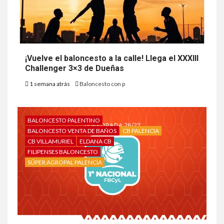
¡Vuelve el baloncesto a la calle! Llega el XXXIII
Challenger 3×3 de Dueñas
1 semana atrás
Baloncesto con p
BALONCESTO PALENTINO
BALONCESTO VENTA DE BAÑOS
CB PALENCIA
CB VILLAMURIEL
ELDANA CB
FILIPENSES BALONCESTO
SÚPER AGROPAL PALENCIA