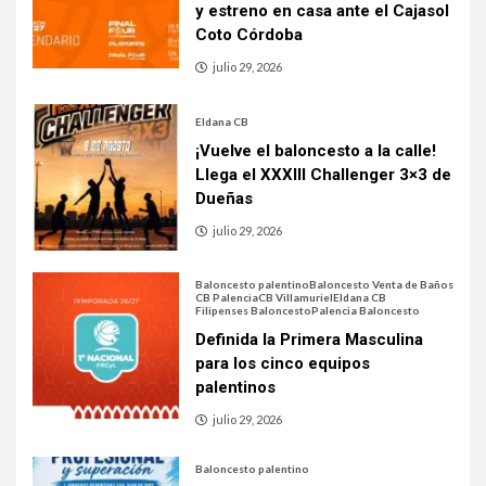
y estreno en casa ante el Cajasol
Coto Córdoba
julio 29, 2026
Eldana CB
¡Vuelve el baloncesto a la calle!
Llega el XXXIII Challenger 3×3 de
Dueñas
julio 29, 2026
Baloncesto palentino
Baloncesto Venta de Baños
CB Palencia
CB Villamuriel
Eldana CB
Filipenses Baloncesto
Palencia Baloncesto
Definida la Primera Masculina
para los cinco equipos
palentinos
julio 29, 2026
Baloncesto palentino