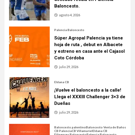
Baloncesto.
agosto 4, 2026
Palencia Baloncesto
Súper Agropal Palencia ya tiene
hoja de ruta , debut en Albacete
y estreno en casa ante el Cajasol
Coto Córdoba
julio 29, 2026
Eldana CB
¡Vuelve el baloncesto a la calle!
Llega el XXXIII Challenger 3×3 de
Dueñas
julio 29, 2026
Baloncesto palentino
Baloncesto Venta de Baños
CB Palencia
CB Villamuriel
Eldana CB
Filipenses Baloncesto
Palencia Baloncesto