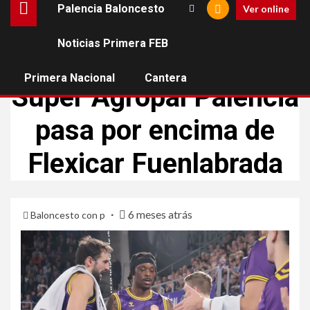
Palencia Baloncesto
Ver online
Noticias Primera FEB
PALENCIA BALONCESTO
Primera Nacional
Cantera
Súper Agropal Palencia
pasa por encima de
Flexicar Fuenlabrada
6 meses atrás
Baloncesto con p